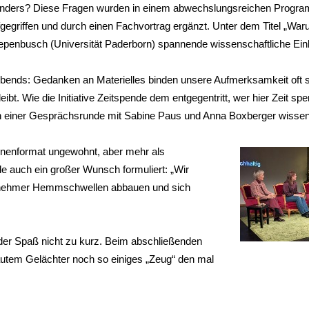
h anders? Diese Fragen wurden in einem abwechslungsreichen Progr
griffen und durch einen Fachvortrag ergänzt. Unter dem Titel „War
Depenbusch (Universität Paderborn) spannende wissenschaftliche Einb
Abends: Gedanken an Materielles binden unsere Aufmerksamkeit oft 
eibt. Wie die Initiative Zeitspende dem entgegentritt, wer hier Zeit sp
 in einer Gesprächsrunde mit Sabine Paus und Anna Boxberger wissen
ühnenformat ungewohnt, aber mehr als
de auch ein großer Wunsch formuliert: „Wir
itnehmer Hemmschwellen abbauen und sich
 der Spaß nicht zu kurz. Beim abschließenden
lautem Gelächter noch so einiges „Zeug“ den mal