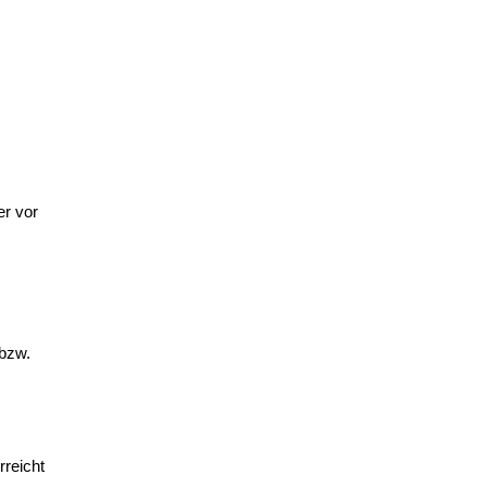
er vor
 bzw.
rreicht