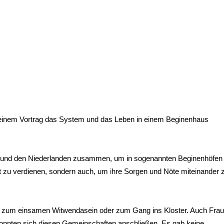
t einem Vortrag das System und das Leben in einem Beginenhaus
en und den Niederlanden zusammen, um in sogenannten Beginenhöfen 
t zu verdienen, sondern auch, um ihre Sorgen und Nöte miteinander 
e, zum einsamen Witwendasein oder zum Gang ins Kloster. Auch Frau
 konnten sich diesen Gemeinschaften anschließen. Es gab keine